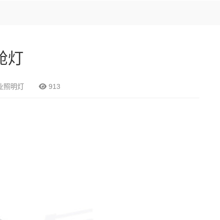
方舱灯
业照明灯
913