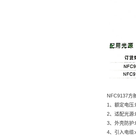
NFC9137
1、额定电压:DC
2、适配光源:
3、外壳防护:I
4、引入电缆:φ