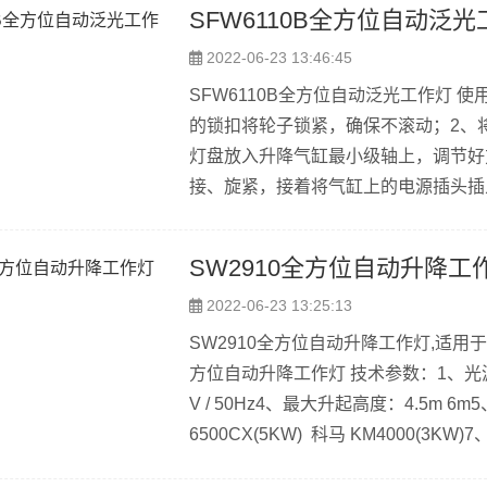
SFW6110B全方位自动泛
入): AC/DC 18V-40V &...
2022-06-23 13:46:45
SFW6110B全方位自动泛光工作灯
的锁扣将轮子锁紧，确保不滚动；2、
灯盘放入升降气缸最小级轴上，调节好
接、旋紧，接着将气缸上的电源插头插
位；5、雨天或潮湿环境下应将发电机
a)打开加油口盖，用干净的抹布清洁
SW2910全方位自动升降工
塞尺，如油位低于机油塞尺下限需加注机油
2022-06-23 13:25:13
SW2910全方位自动升降工作灯,适用
方位自动升降工作灯 技术参数：1、光源
V / 50Hz4、最大升起高度：4.5m 6m
6500CX(5KW) 科马 KM4000(3KW
3h(2kw） / 9h(5kw)SW291