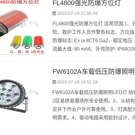
FL4800强光防爆方位灯
2022-07-19 11:06:59
FL4800强光防爆方位灯 适用范围:
险、救护工作人员作警告标志、方位指示
防爆标志: Ex ia IICT6 Ga2、额定电压
流最大值: 80 mA6、外壳防护: IP68(100
光防爆方位灯 结构特性：1、本质安全
作。2、4800米(3英里)内肉眼可视，对
FW6102A车载低压防爆照明
2022-07-18 15:52:19
FW6102A车载低压防爆照明LED灯 
2区易燃易爆场所安全使用。2、从结构
足井下作业户外可靠使用。3、灯具配
明需求。4、驱动电路采用胶封设计，
散热、防水、抗振的作用。5、采用知名
压防爆照明LED灯 主要技术参数：型号规