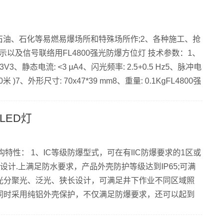
1、石油、石化等易燃易爆场所和特殊场所作;2、各种施工、抢
以及信号联络用FL4800强光防爆方位灯 技术参数：1、
: 3V3、静态电流: <3 μA4、闪光频率: 2.5+0.5 Hz5、脉冲电
米 )7、外形尺寸: 70x47*39 mm8、重量: 0.1KgFL4800强
型最高防爆等级，可在各种易燃易爆场所(含0区)内安全工
水及雨雾的穿透能力为300-500米。3、全密性...
LED灯
结构特性： 1、IC等级防爆型式，可在有IIC防爆要求的1区或
设计.上满足防水要求，产品外壳防护等级达到IP65;可满
光分聚光、泛光、狭长设计，可满足井下作业不同区域照
同时采用纯铝外壳保护，不仅满足防爆要求，还可以起到
品牌LED为光源，整体节能、寿命长。FW6102A车载低
格: FW6102A车载低压防爆照明LED灯1、额定电压(输