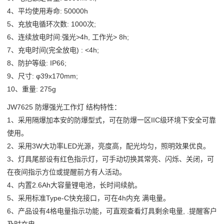
4、平均使用寿命: 50000h
5、充放电循环次数: 1000次;
6、连续放电时间:强光>4h, 工作光> 8h;
7、充电时间(完全放电) : <4h;
8、防护等级: IP66;
9、尺寸: φ39x170mm;
10、重量: 275g
JW7625
防爆强光工作灯
结构特性：
1、采用隔爆加本安的防爆型式，可在防爆一区IIC级环境下安全可靠
使用。
2、采用3W大功率LED光源，亮度高，配光均匀，照明效果优良。
3、灯具尾部设有红色指示灯，可手动切换其常亮、闪烁、关闭，可
在夜间指示方位或提醒前方有人活动。
4、内置2.6Ah大容量锂电池，长时间续航。
5、采用标准Type-C快充接口，可在4h内充 满电量。
6、产品设有4格电量指示功能，可直观查看灯具剩余电量, .提醒客户